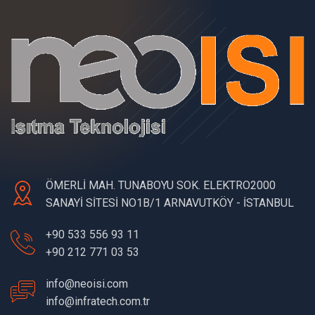
ÖMERLİ MAH. TUNABOYU SOK. ELEKTRO2000
SANAYİ SİTESİ NO1B/1 ARNAVUTKÖY - İSTANBUL
+90 533 556 93 11
+90 212 771 03 53
info@neoisi.com
info@infratech.com.tr