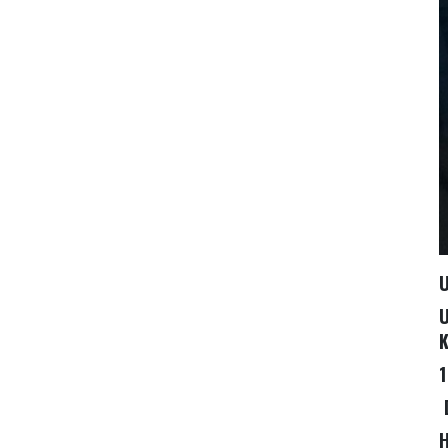
U
K
1
D
H