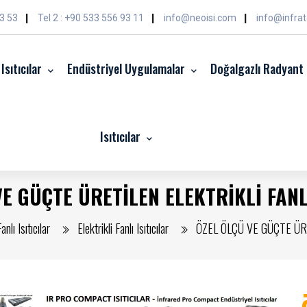
|
|
|
03 53
Tel 2 : +90 533 556 93 11
info@neoisi.com
info@infrat
 Isıtıcılar
Endüstriyel Uygulamalar
Doğalgazlı Radyant I
Isıtıcılar
E GÜÇTE ÜRETİLEN ELEKTRİKLİ FANL
anlı Isıtıcılar
Elektrikli Fanlı Isıtıcılar
ÖZEL ÖLÇÜ VE GÜÇTE ÜRE