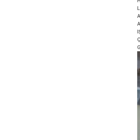
H
L
A
I
Ç