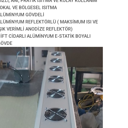
IZLI, ANİ, PRATİK ISITMA VE KOLAY KULLANIM
OKAL VE BÖLGESEL ISITMA
ALÜMİNYUM GÖVDELİ
LÜMİNYUM REFLEKTÖRLÜ ( MAKSİMUM ISI VE
ŞIK VERİMLİ ANODİZE REFLEKTÖR)
İFT CİDARLI ALÜMİNYUM E-STATİK BOYALI
GÖVDE