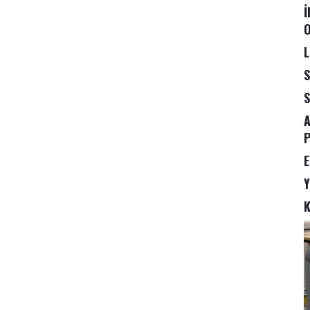
İ
L
S
S
A
P
E
Y
K