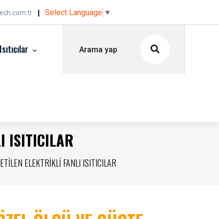
|
Select Language
▼
ech.com.tr
sıtıcılar
I ISITICILAR
TİLEN ELEKTRİKLİ FANLI ISITICILAR